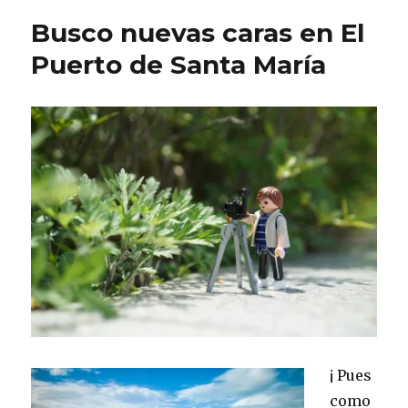
como
Busco nuevas caras en El
tratar
a
Puerto de Santa María
tu
modelo.
¡ Pues
como