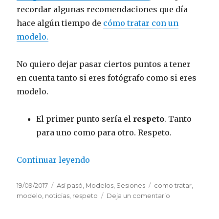
recordar algunas recomendaciones que día
hace algún tiempo de
cómo tratar con un
modelo.
No quiero dejar pasar ciertos puntos a tener
en cuenta tanto si eres fotógrafo como si eres
modelo.
El primer punto sería el
respeto
. Tanto
para uno como para otro. Respeto.
«Recomendaciones de como trata
Continuar leyendo
Publicado
Categorías
Etiquetas
19/09/2017
Así pasó
,
Modelos
,
Sesiones
como tratar
,
el
en
modelo
,
noticias
,
respeto
Deja un comentario
Recomendacio
de