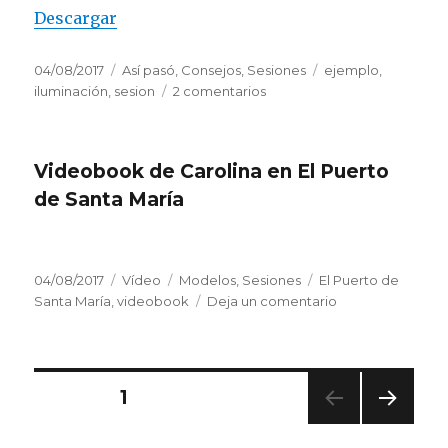
Descargar
Publicado
Categorías
Etiquetas
04/08/2017
Así pasó
,
Consejos
,
Sesiones
ejemplo
,
el
en
iluminación
,
sesion
2 comentarios
Set
de
Iluminación
Videobook de Carolina en El Puerto
interior
de Santa María
Publicado
Formato
Categorías
Etiquetas
04/08/2017
Vídeo
Modelos
,
Sesiones
El Puerto de
el
en
Santa María
,
videobook
Deja un comentario
Videobook
de
Carolina
en
Navegación
PÁGINA
1
El
Puerto
PRÓ
de
de