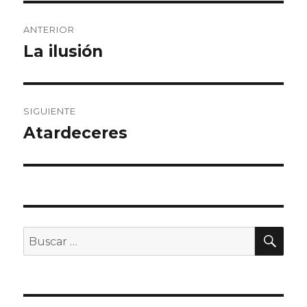
Navegación
ANTERIOR
de
La ilusión
Entrada
anterior:
entradas
SIGUIENTE
Atardeceres
Entrada
siguiente:
BU
Buscar
por: