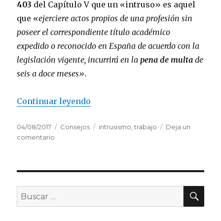
403
del Capítulo V que un «intruso» es aquel
que «
ejerciere actos propios de una profesión sin
poseer el correspondiente título académico
expedido o reconocido en España de acuerdo con la
legislación vigente, incurrirá en la
pena de multa
de
seis a doce meses».
«Intrusismo laboral en el mundo 
Continuar leyendo
Publicado
Categorías
Etiquetas
04/08/2017
Consejos
intrusismo
,
trabajo
Deja un
el
en
comentario
Intrusismo
laboral
en
el
mundo
BU
Buscar
de
por:
la
fotografía