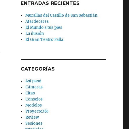
ENTRADAS RECIENTES
Murallas del Castillo de San Sebastián
Atardeceres
El Mundo a tus pies
La ilusión
El Gran Teatro Falla
l
CATEGORÍAS
Así pasó
Cámaras
Citas
Consejos
Modelos
Proyecto365
Review
Sesiones