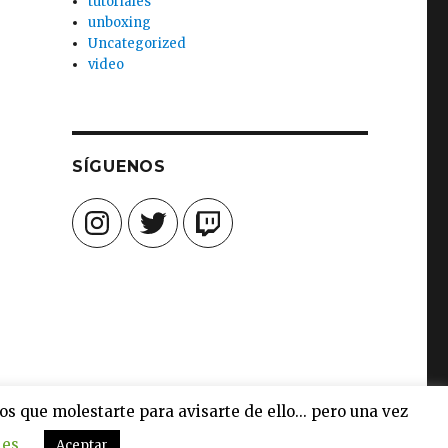
tutoriales
unboxing
Uncategorized
video
SÍGUENOS
Instagram
Twitter
Twitch
 que molestarte para avisarte de ello... pero una vez
ies
Aceptar