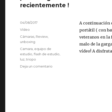
recientemente !
Publicado
04/08/2017
A continuación 
el
Formato
Vídeo
portátil ( con b
Categorías
Cámaras
,
Review
,
veteranos en la 
unboxing
malo de la garga
Etiquetas
Camara
,
equipo de
vídeo! A disfrut
estudio
,
flash de estudio
,
luz
,
triopo
en
Deja un comentario
¡Unboxing
del
flash
de
estudio
Triopo
F-
3