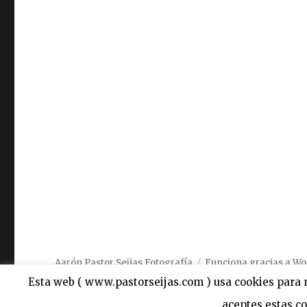
500
que
he
recibido
recientemente
!
Aarón Pastor Seijas Fotografía
Funciona gracias a W
Esta web ( www.pastorseijas.com ) usa cookies para m
aceptes estas c