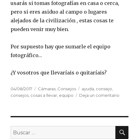
usarás si tomas fotografías en casa o cerca,
pero si eres asiduo al campo o lugares
alejados de la civilización , estas cosas te
pueden venir muy bien.
Por supuesto hay que sumarle el equipo
fotográfico…
¿Y vosotros que llevaríais o quitaríais?
Publicado
Categorías
Etiquetas
04/08/2017
Cámaras
,
Consejos
ayuda
,
consejo
,
el
en
consejos
,
cosas a llevar
,
equipo
Deja un comentario
Kit
de
Fotografí
básico
para
BU
Buscar
un
por: