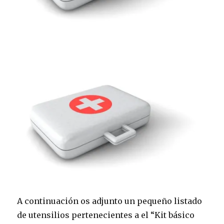
de
golpes
en
las
cajas
)
A continuación os adjunto un pequeño listado
de utensilios pertenecientes a el “Kit básico