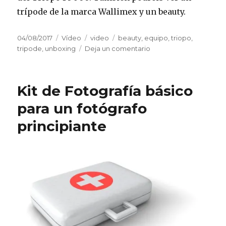
trípode de la marca Wallimex y un beauty.
Publicado
Formato
Categorías
Etiquetas
04/08/2017
Vídeo
video
beauty
,
equipo
,
triopo
,
el
en
tripode
,
unboxing
Deja un comentario
Unboxing
sin
guión
Kit de Fotografía básico
de
Triopo
para un fotógrafo
F3
principiante
500,
beauty
y
trípode
Wallimex
(
ahora
con
más
extras