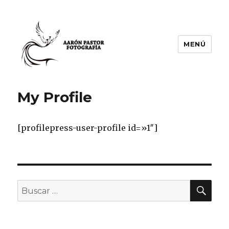
MENÚ
Aarón Pastor Seijas Fotografía
My Profile
[profilepress-user-profile id=»1″]
BU
Buscar
por: